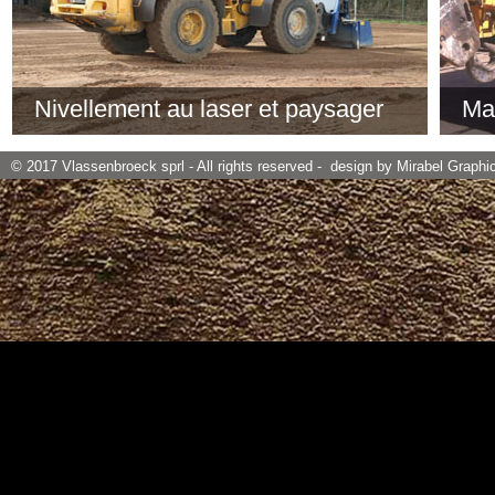
Nivellement au laser et paysager
Ma
Nivellement au laser de halls avant bétonnage Réalisation
Machi
de parkings avec nivellement au laser. Apport de terres ou
nos c
© 2017 Vlassenbroeck sprl - All rights reserved - design by
Mirabel Graphi
empierrement (recyclés ou calcaire), mise en place de
rendu
ceux-ci.
Nous respectons la végétation, le site existant, et la
structure du sol.