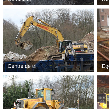
Démolition de maisons et bâtiments privés ou industriels.
Conca
Nous sommes équipés de grappins, broyeurs, marteaux-
effec
pique, cisaille... pour toutes nos machines.
conca
Tri et recyclage des débris. Possibilité de concasser et
Possi
cribler vos décombres sur place ou évacuation de ceux-ci
gran
dans notre centre de tri ou dans un centre de tri agréé.
60R 
dema
Centre de tri
Eg
Enregistré par la Région Wallonne comme société de
Fourn
valorisation. Agréation du SPW en tant que centre de tri et
Cit
de concassage.
PVC
Possibilité de versage de: Graviers et pierres, Béton
Cav
armé/non armé, Sable, Déchets de construction inerte.
Mic
Cit